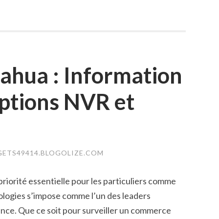
ahua : Information
ptions NVR et
ETS49414.BLOGOLIZE.COM
riorité essentielle pour les particuliers comme
ologies s’impose comme l’un des leaders
nce. Que ce soit pour surveiller un commerce