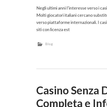
Negli ultimi anni l’interesse verso i c
Molti giocatori italiani cercano substit
verso piattaforme internazionali. I c
siti con licenza est
Blog
Casino Senza 
Completa e In