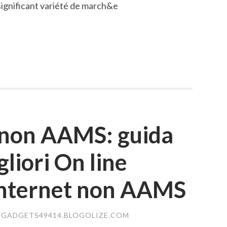
significant variété de march&e
o non AAMS: guida
liori On line
 internet non AAMS
GADGETS49414.BLOGOLIZE.COM